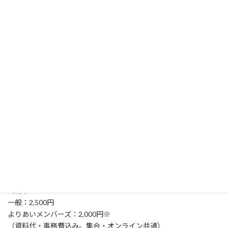
郡山市内公共施設を予定。決定し次第こちらのページで告知いた
します。
（お申込みいただいた方にはメールでもお知らせいたします）
ZOOMによるオンライン受講対応。
受講料
探求コース
一般：22,000円
よりあいメンバーズ：20,000円※
（全科目分。資料代・事務費込み。集合・オンライン共通）
単発カリキュラム
1科目
一般：2,500円
よりあいメンバーズ：2,000円※
（資料代・事務費込み。集合・オンライン共通）