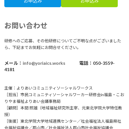
お申込み
お申込み
お問い合わせ
研修へのご応募、その他研修についてご不明な点がございました
ら、下記までお気軽にお問合せください。
メール：
info@yoriaics.works
電話：
050-3559-
4181
主催：よりあいコミュニティソーシャルワークス
［担当］市民コミュニティソーシャルワーカー研修会in福島・こお
りやま福祉よりあい会議事務局
［顧問］本間 照雄（地域福祉研究所主宰、元東北学院大学特任教
授）
［後援］東北学院大学地域連携センター／社会福祉法人福島県社
会福祉協議会／郡山市／社会福祉法人郡山市社会福祉協議会