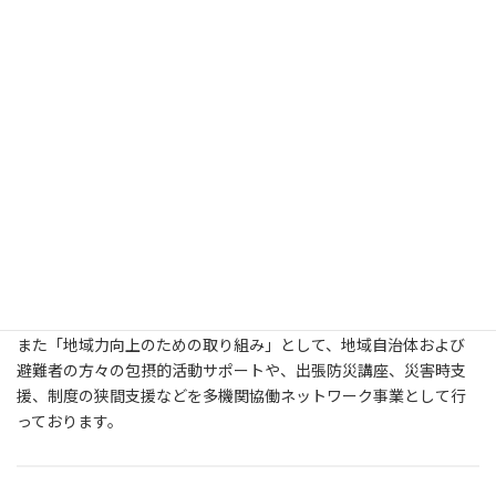
ログラム」を下敷きにしており、東北学院大学地域連携センター
並びに福島県社会福祉協議会、郡山市、郡山市社会福祉協議会の
後援をいただき、元東北学院大学特任教授の本間照雄先生を顧問
にお迎えして運営し、CSWスキルアッププログラム並びに福島・
郡山からの各実務講師による講義、並びに現場での実践研修を提
供しています。
「こおりやま福祉よりあい会議」は、元宮城県サポートセンター
支援事務所の社会福祉士 真壁さおりさんをファシリテーター・
スーパーバイザーにお迎えし、多様な地域団体および個人、中間
支援組織、県・市社会福祉協議会等からのご参加をいただき、多
機関協働の場づくりを行っております。
また「地域力向上のための取り組み」として、地域自治体および
避難者の方々の包摂的活動サポートや、出張防災講座、災害時支
援、制度の狭間支援などを多機関協働ネットワーク事業として行
っております。